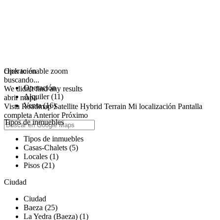
click to enable zoom
Operación
buscando...
Operación
We didn't find any results
Alquiler (11)
abrir mapa
Venta (16)
Vista
Roadmap
Satellite
Hybrid
Terrain
Mi localización
Pantalla
completa
Anterior
Próximo
Tipos de inmuebles
Tipos de inmuebles
Casas-Chalets (5)
Locales (1)
Pisos (21)
Ciudad
Ciudad
Baeza (25)
La Yedra (Baeza) (1)