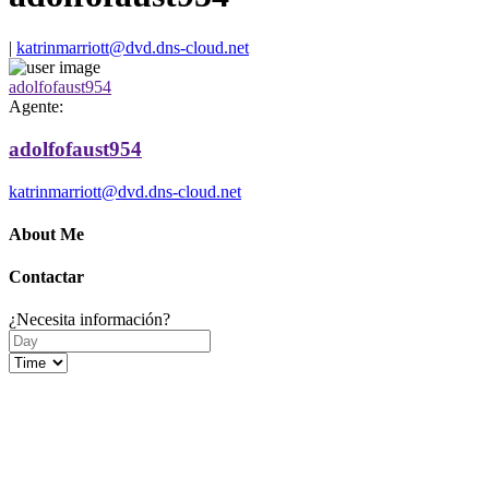
|
katrinmarriott@dvd.dns-cloud.net
adolfofaust954
Agente:
adolfofaust954
katrinmarriott@dvd.dns-cloud.net
About Me
Contactar
¿Necesita información?