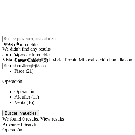
click to enable zoom
buscando...
Tipos de inmuebles
We didn't find any results
abrir mapa
Tipos de inmuebles
Vista
Roadmap
Satellite
Hybrid
Terrain
Mi localización
Pantalla comp
Casas-Chalets (5)
Locales (1)
Pisos (21)
Operación
Operación
Alquiler (11)
Venta (16)
We found
0
results.
View results
Advanced Search
Operación