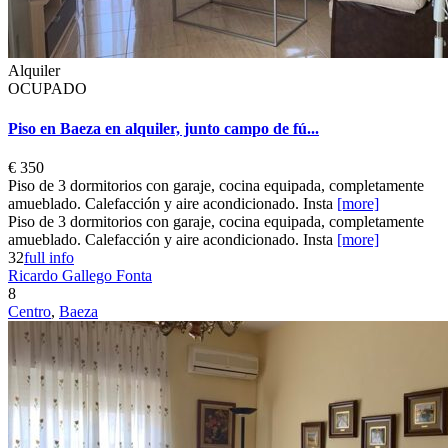
Alquiler
OCUPADO
Piso en Baeza en alquiler, junto campo de fú...
€ 350
Piso de 3 dormitorios con garaje, cocina equipada, completamente
amueblado. Calefacción y aire acondicionado. Insta
[more]
Piso de 3 dormitorios con garaje, cocina equipada, completamente
amueblado. Calefacción y aire acondicionado. Insta
[more]
3
2
full info
Ricardo Gallego Fonta
8
Centro
,
Baeza