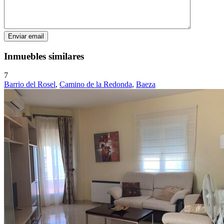
Inmuebles similares
7
Barrio del Rosel
,
Camino de la Redonda
,
Baeza