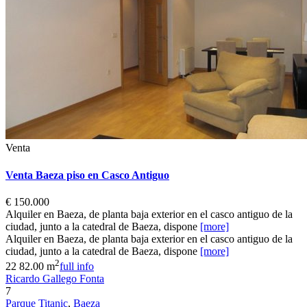
Venta
Venta Baeza piso en Casco Antiguo
€ 150.000
Alquiler en Baeza, de planta baja exterior en el casco antiguo de la
ciudad, junto a la catedral de Baeza, dispone
[more]
Alquiler en Baeza, de planta baja exterior en el casco antiguo de la
ciudad, junto a la catedral de Baeza, dispone
[more]
2
2
2
82.00 m
full info
Ricardo Gallego Fonta
7
Parque Titanic
,
Baeza