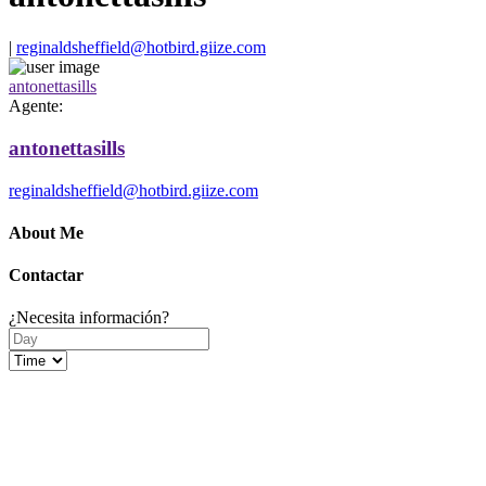
|
reginaldsheffield@hotbird.giize.com
antonettasills
Agente:
antonettasills
reginaldsheffield@hotbird.giize.com
About Me
Contactar
¿Necesita información?