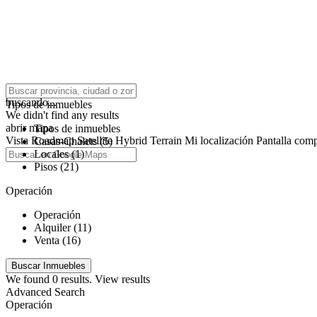
click to enable zoom
buscando...
Tipos de inmuebles
We didn't find any results
abrir mapa
Tipos de inmuebles
Vista
Roadmap
Satellite
Hybrid
Terrain
Mi localización
Pantalla comp
Casas-Chalets (5)
Locales (1)
Pisos (21)
Operación
Operación
Alquiler (11)
Venta (16)
We found
0
results.
View results
Advanced Search
Operación