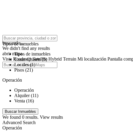
click to enable zoom
buscando...
Tipos de inmuebles
We didn't find any results
abrir mapa
Tipos de inmuebles
Vista
Roadmap
Satellite
Hybrid
Terrain
Mi localización
Pantalla comp
Casas-Chalets (5)
Locales (1)
Pisos (21)
Operación
Operación
Alquiler (11)
Venta (16)
We found
0
results.
View results
Advanced Search
Operación