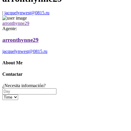
|
jacquelynwest@0815.ru
arronthynne29
Agente:
arronthynne29
jacquelynwest@0815.ru
About Me
Contactar
¿Necesita información?