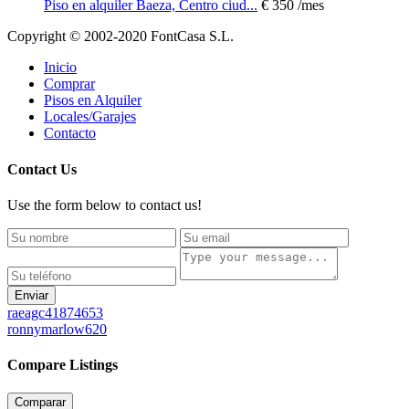
Piso en alquiler Baeza, Centro ciud...
€ 350
/mes
Copyright © 2002-2020 FontCasa S.L.
Inicio
Comprar
Pisos en Alquiler
Locales/Garajes
Contacto
Contact Us
Use the form below to contact us!
Enviar
raeagc41874653
ronnymarlow620
Compare Listings
Comparar