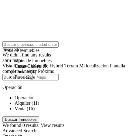
click to enable zoom
buscando...
Tipos de inmuebles
We didn't find any results
abrir mapa
Tipos de inmuebles
Vista
Roadmap
Satellite
Hybrid
Terrain
Mi localización
Pantalla
Casas-Chalets (5)
completa
Anterior
Próximo
Locales (1)
Pisos (21)
Operación
Operación
Alquiler (11)
Venta (16)
We found
0
results.
View results
Advanced Search