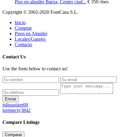
Piso en alquiler Baeza, Centro ciud...
€ 350
/mes
Copyright © 2002-2020 FontCasa S.L.
Inicio
Comprar
Pisos en Alquiler
Locales/Garajes
Contacto
Contact Us
Use the form below to contact us!
Enviar
julissasizer00
lorrinecty3842
Compare Listings
Comparar