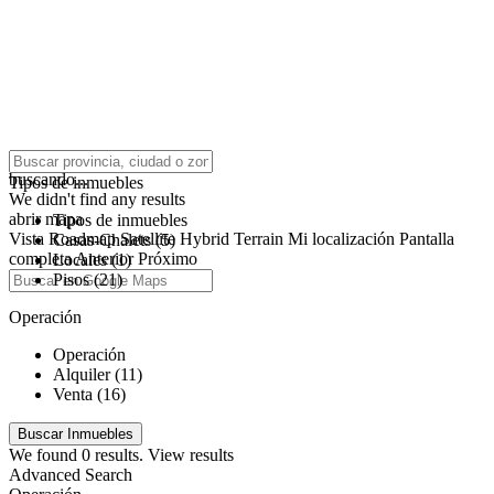
click to enable zoom
buscando...
Tipos de inmuebles
We didn't find any results
abrir mapa
Tipos de inmuebles
Vista
Roadmap
Satellite
Hybrid
Terrain
Mi localización
Pantalla
Casas-Chalets (5)
completa
Anterior
Próximo
Locales (1)
Pisos (21)
Operación
Operación
Alquiler (11)
Venta (16)
We found
0
results.
View results
Advanced Search