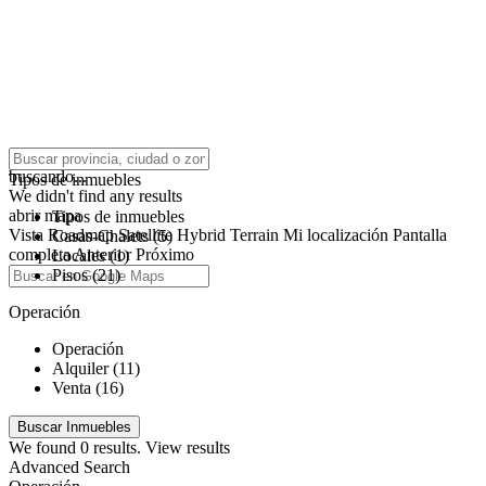
click to enable zoom
buscando...
Tipos de inmuebles
We didn't find any results
abrir mapa
Tipos de inmuebles
Vista
Roadmap
Satellite
Hybrid
Terrain
Mi localización
Pantalla
Casas-Chalets (5)
completa
Anterior
Próximo
Locales (1)
Pisos (21)
Operación
Operación
Alquiler (11)
Venta (16)
We found
0
results.
View results
Advanced Search