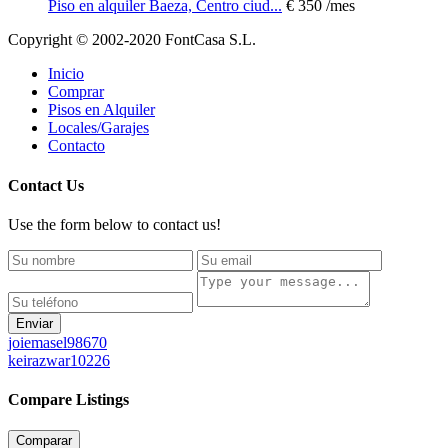
Piso en alquiler Baeza, Centro ciud...
€ 350
/mes
Copyright © 2002-2020 FontCasa S.L.
Inicio
Comprar
Pisos en Alquiler
Locales/Garajes
Contacto
Contact Us
Use the form below to contact us!
Enviar
joiemasel98670
keirazwar10226
Compare Listings
Comparar