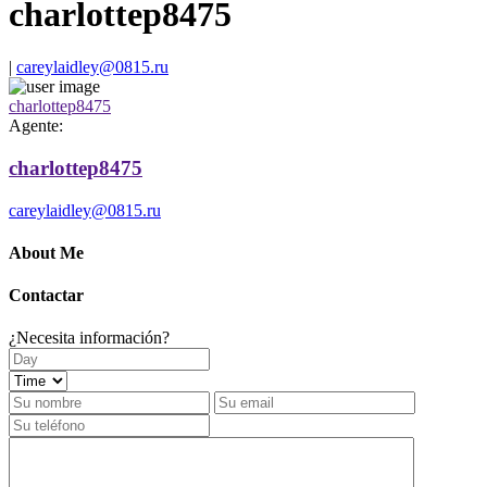
charlottep8475
|
careylaidley@0815.ru
charlottep8475
Agente:
charlottep8475
careylaidley@0815.ru
About Me
Contactar
¿Necesita información?