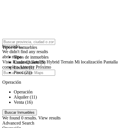
click to enable zoom
buscando...
Tipos de inmuebles
We didn't find any results
abrir mapa
Tipos de inmuebles
Vista
Roadmap
Satellite
Hybrid
Terrain
Mi localización
Pantalla
Casas-Chalets (5)
completa
Anterior
Próximo
Locales (1)
Pisos (21)
Operación
Operación
Alquiler (11)
Venta (16)
We found
0
results.
View results
Advanced Search