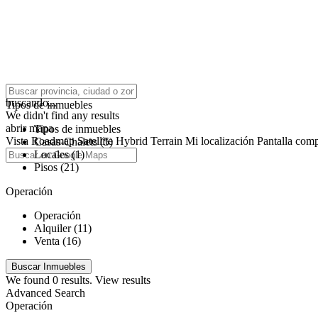
click to enable zoom
buscando...
Tipos de inmuebles
We didn't find any results
abrir mapa
Tipos de inmuebles
Vista
Roadmap
Satellite
Hybrid
Terrain
Mi localización
Pantalla comp
Casas-Chalets (5)
Locales (1)
Pisos (21)
Operación
Operación
Alquiler (11)
Venta (16)
We found
0
results.
View results
Advanced Search
Operación