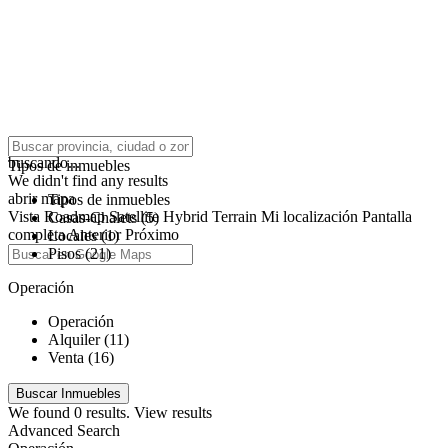
click to enable zoom
buscando...
Tipos de inmuebles
We didn't find any results
abrir mapa
Tipos de inmuebles
Vista
Roadmap
Satellite
Hybrid
Terrain
Mi localización
Pantalla
Casas-Chalets (5)
completa
Anterior
Próximo
Locales (1)
Pisos (21)
Operación
Operación
Alquiler (11)
Venta (16)
We found
0
results.
View results
Advanced Search