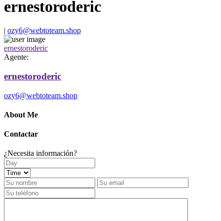
ernestoroderic
|
ozy6@webtoteam.shop
ernestoroderic
Agente:
ernestoroderic
ozy6@webtoteam.shop
About Me
Contactar
¿Necesita información?