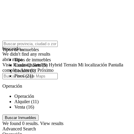
click to enable zoom
buscando...
Tipos de inmuebles
We didn't find any results
abrir mapa
Tipos de inmuebles
Vista
Roadmap
Satellite
Hybrid
Terrain
Mi localización
Pantalla
Casas-Chalets (5)
completa
Anterior
Próximo
Locales (1)
Pisos (21)
Operación
Operación
Alquiler (11)
Venta (16)
We found
0
results.
View results
Advanced Search