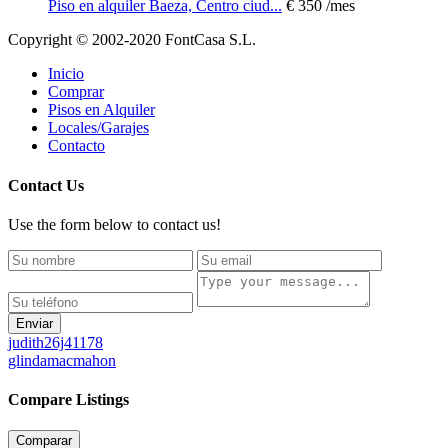
Piso en alquiler Baeza, Centro ciud...
€ 350
/mes
Copyright © 2002-2020 FontCasa S.L.
Inicio
Comprar
Pisos en Alquiler
Locales/Garajes
Contacto
Contact Us
Use the form below to contact us!
Enviar
judith26j41178
glindamacmahon
Compare Listings
Comparar