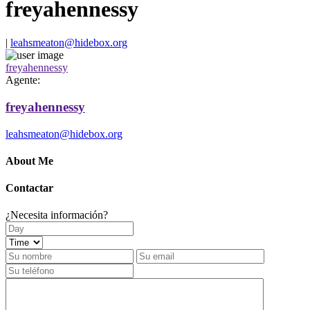
freyahennessy
|
leahsmeaton@hidebox.org
freyahennessy
Agente:
freyahennessy
leahsmeaton@hidebox.org
About Me
Contactar
¿Necesita información?