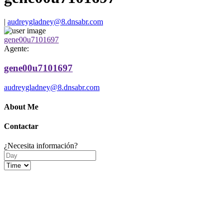
|
audreygladney@8.dnsabr.com
gene00u7101697
Agente:
gene00u7101697
audreygladney@8.dnsabr.com
About Me
Contactar
¿Necesita información?