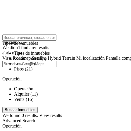
click to enable zoom
buscando...
Tipos de inmuebles
We didn't find any results
abrir mapa
Tipos de inmuebles
Vista
Roadmap
Satellite
Hybrid
Terrain
Mi localización
Pantalla comp
Casas-Chalets (5)
Locales (1)
Pisos (21)
Operación
Operación
Alquiler (11)
Venta (16)
We found
0
results.
View results
Advanced Search
Operación