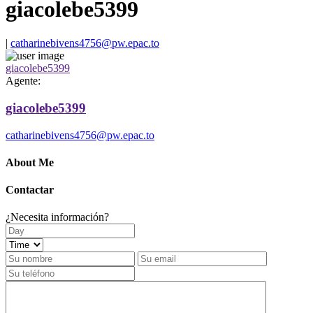
giacolebe5399
|
catharinebivens4756@pw.epac.to
giacolebe5399
Agente:
giacolebe5399
catharinebivens4756@pw.epac.to
About Me
Contactar
¿Necesita información?