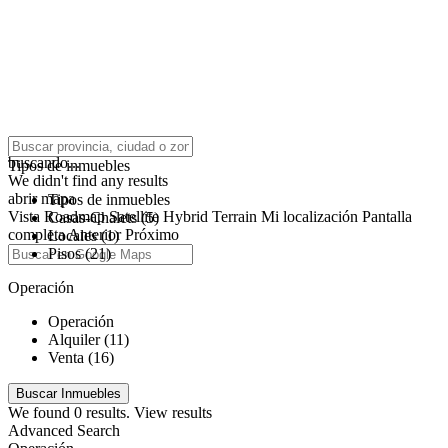
click to enable zoom
buscando...
Tipos de inmuebles
We didn't find any results
abrir mapa
Tipos de inmuebles
Vista
Roadmap
Satellite
Hybrid
Terrain
Mi localización
Pantalla
Casas-Chalets (5)
completa
Anterior
Próximo
Locales (1)
Pisos (21)
Operación
Operación
Alquiler (11)
Venta (16)
We found
0
results.
View results
Advanced Search