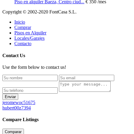
Piso en alquiler Baeza, Centro ciud...
€ 350
/mes
Copyright © 2002-2020 FontCasa S.L.
Inicio
Comprar
Pisos en Alquiler
Locales/Garajes
Contacto
Contact Us
Use the form below to contact us!
Enviar
jeromewoc51675
hubert00z7394
Compare Listings
Comparar