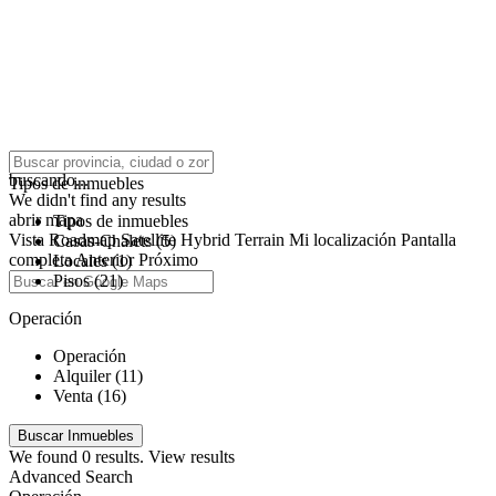
click to enable zoom
buscando...
Tipos de inmuebles
We didn't find any results
abrir mapa
Tipos de inmuebles
Vista
Roadmap
Satellite
Hybrid
Terrain
Mi localización
Pantalla
Casas-Chalets (5)
completa
Anterior
Próximo
Locales (1)
Pisos (21)
Operación
Operación
Alquiler (11)
Venta (16)
We found
0
results.
View results
Advanced Search