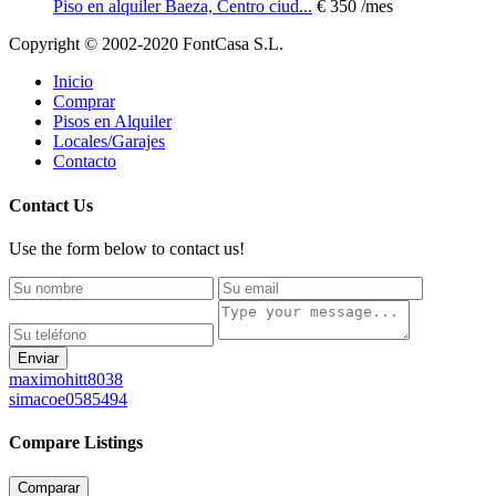
Piso en alquiler Baeza, Centro ciud...
€ 350
/mes
Copyright © 2002-2020 FontCasa S.L.
Inicio
Comprar
Pisos en Alquiler
Locales/Garajes
Contacto
Contact Us
Use the form below to contact us!
Enviar
maximohitt8038
simacoe0585494
Compare Listings
Comparar