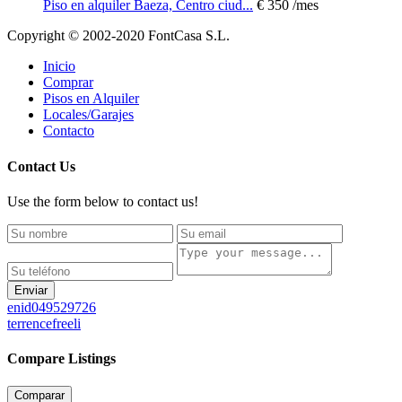
Piso en alquiler Baeza, Centro ciud...
€ 350
/mes
Copyright © 2002-2020 FontCasa S.L.
Inicio
Comprar
Pisos en Alquiler
Locales/Garajes
Contacto
Contact Us
Use the form below to contact us!
Enviar
enid049529726
terrencefreeli
Compare Listings
Comparar