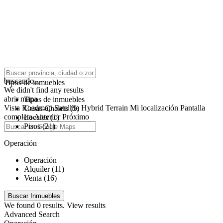
click to enable zoom
buscando...
Tipos de inmuebles
We didn't find any results
abrir mapa
Tipos de inmuebles
Vista
Roadmap
Satellite
Hybrid
Terrain
Mi localización
Pantalla
Casas-Chalets (5)
completa
Anterior
Próximo
Locales (1)
Pisos (21)
Operación
Operación
Alquiler (11)
Venta (16)
We found
0
results.
View results
Advanced Search