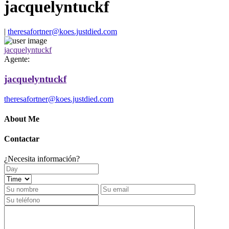
jacquelyntuckf
|
theresafortner@koes.justdied.com
jacquelyntuckf
Agente:
jacquelyntuckf
theresafortner@koes.justdied.com
About Me
Contactar
¿Necesita información?