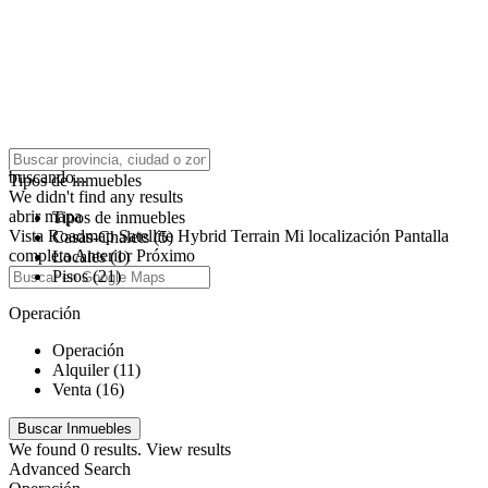
click to enable zoom
buscando...
Tipos de inmuebles
We didn't find any results
abrir mapa
Tipos de inmuebles
Vista
Roadmap
Satellite
Hybrid
Terrain
Mi localización
Pantalla
Casas-Chalets (5)
completa
Anterior
Próximo
Locales (1)
Pisos (21)
Operación
Operación
Alquiler (11)
Venta (16)
We found
0
results.
View results
Advanced Search