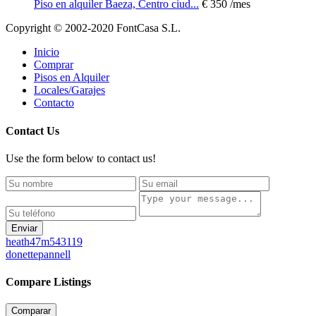
Piso en alquiler Baeza, Centro ciud...
€ 350
/mes
Copyright © 2002-2020 FontCasa S.L.
Inicio
Comprar
Pisos en Alquiler
Locales/Garajes
Contacto
Contact Us
Use the form below to contact us!
Enviar
heath47m543119
donettepannell
Compare Listings
Comparar