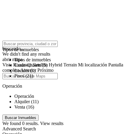
click to enable zoom
buscando...
Tipos de inmuebles
We didn't find any results
abrir mapa
Tipos de inmuebles
Vista
Roadmap
Satellite
Hybrid
Terrain
Mi localización
Pantalla
Casas-Chalets (5)
completa
Anterior
Próximo
Locales (1)
Pisos (21)
Operación
Operación
Alquiler (11)
Venta (16)
We found
0
results.
View results
Advanced Search