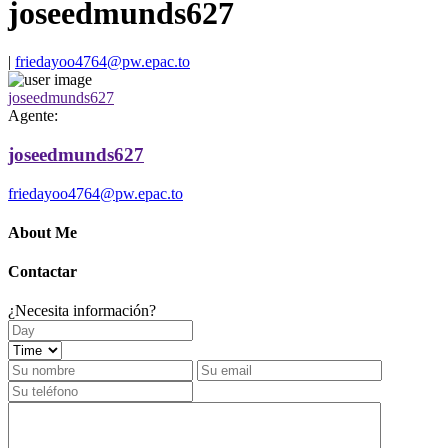
joseedmunds627
|
friedayoo4764@pw.epac.to
joseedmunds627
Agente:
joseedmunds627
friedayoo4764@pw.epac.to
About Me
Contactar
¿Necesita información?