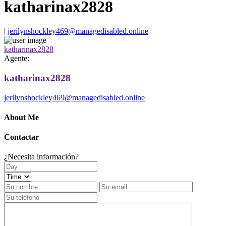
katharinax2828
|
jerilynshockley469@managedisabled.online
katharinax2828
Agente:
katharinax2828
jerilynshockley469@managedisabled.online
About Me
Contactar
¿Necesita información?