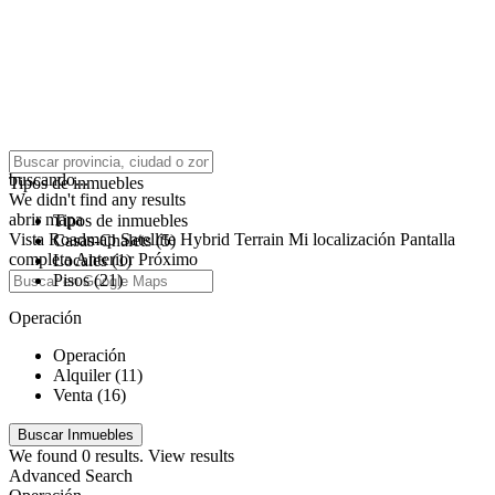
click to enable zoom
buscando...
Tipos de inmuebles
We didn't find any results
abrir mapa
Tipos de inmuebles
Vista
Roadmap
Satellite
Hybrid
Terrain
Mi localización
Pantalla
Casas-Chalets (5)
completa
Anterior
Próximo
Locales (1)
Pisos (21)
Operación
Operación
Alquiler (11)
Venta (16)
We found
0
results.
View results
Advanced Search