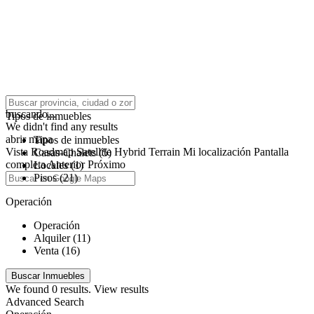
click to enable zoom
buscando...
Tipos de inmuebles
We didn't find any results
abrir mapa
Tipos de inmuebles
Vista
Roadmap
Satellite
Hybrid
Terrain
Mi localización
Pantalla
Casas-Chalets (5)
completa
Anterior
Próximo
Locales (1)
Pisos (21)
Operación
Operación
Alquiler (11)
Venta (16)
We found
0
results.
View results
Advanced Search