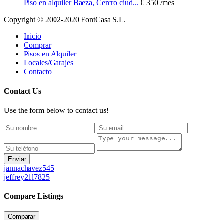
Piso en alquiler Baeza, Centro ciud...
€ 350
/mes
Copyright © 2002-2020 FontCasa S.L.
Inicio
Comprar
Pisos en Alquiler
Locales/Garajes
Contacto
Contact Us
Use the form below to contact us!
Enviar
jannachavez545
jeffrey21l7825
Compare Listings
Comparar