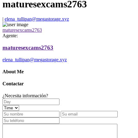
maturesexcams2763
|
elena_tullipan@megastorage.xyz
maturesexcams2763
Agente:
maturesexcams2763
elena_tullipan@megastorage.xyz
About Me
Contactar
¿Necesita información?