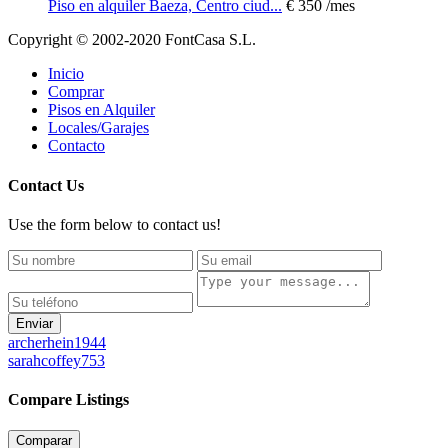
Piso en alquiler Baeza, Centro ciud...
€ 350
/mes
Copyright © 2002-2020 FontCasa S.L.
Inicio
Comprar
Pisos en Alquiler
Locales/Garajes
Contacto
Contact Us
Use the form below to contact us!
Enviar
archerhein1944
sarahcoffey753
Compare Listings
Comparar