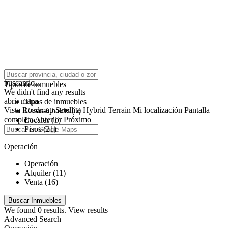
click to enable zoom
buscando...
Tipos de inmuebles
We didn't find any results
abrir mapa
Tipos de inmuebles
Vista
Roadmap
Satellite
Hybrid
Terrain
Mi localización
Pantalla
Casas-Chalets (5)
completa
Anterior
Próximo
Locales (1)
Pisos (21)
Operación
Operación
Alquiler (11)
Venta (16)
We found
0
results.
View results
Advanced Search