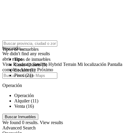
click to enable zoom
buscando...
Tipos de inmuebles
We didn't find any results
abrir mapa
Tipos de inmuebles
Vista
Roadmap
Satellite
Hybrid
Terrain
Mi localización
Pantalla
Casas-Chalets (5)
completa
Anterior
Próximo
Locales (1)
Pisos (21)
Operación
Operación
Alquiler (11)
Venta (16)
We found
0
results.
View results
Advanced Search