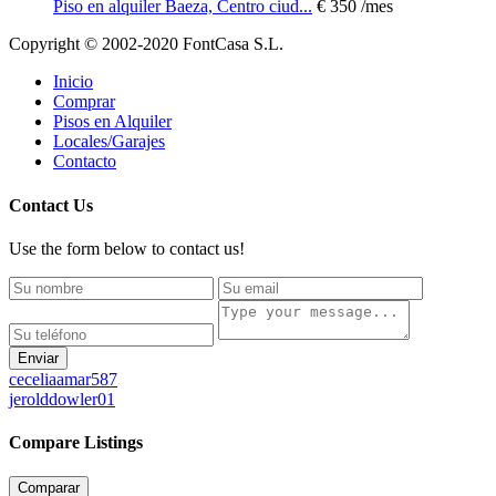
Piso en alquiler Baeza, Centro ciud...
€ 350
/mes
Copyright © 2002-2020 FontCasa S.L.
Inicio
Comprar
Pisos en Alquiler
Locales/Garajes
Contacto
Contact Us
Use the form below to contact us!
Enviar
ceceliaamar587
jerolddowler01
Compare Listings
Comparar