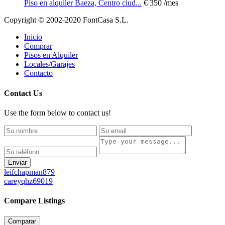
Piso en alquiler Baeza, Centro ciud...
€ 350
/mes
Copyright © 2002-2020 FontCasa S.L.
Inicio
Comprar
Pisos en Alquiler
Locales/Garajes
Contacto
Contact Us
Use the form below to contact us!
Enviar
leifchapman879
careyqhz69019
Compare Listings
Comparar