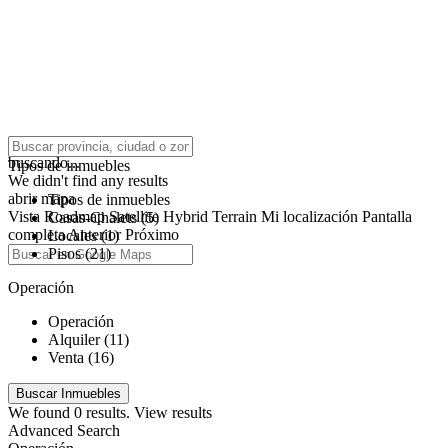
click to enable zoom
buscando...
Tipos de inmuebles
We didn't find any results
abrir mapa
Tipos de inmuebles
Vista
Roadmap
Satellite
Hybrid
Terrain
Mi localización
Pantalla
Casas-Chalets (5)
completa
Anterior
Próximo
Locales (1)
Pisos (21)
Operación
Operación
Alquiler (11)
Venta (16)
We found
0
results.
View results
Advanced Search