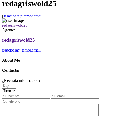
redagriswold25
|
issacloera@tempr.email
redagriswold25
Agente:
redagriswold25
issacloera@tempr.email
About Me
Contactar
¿Necesita información?