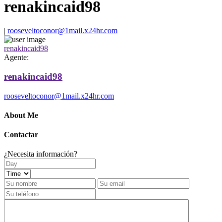
renakincaid98
|
rooseveltoconor@1mail.x24hr.com
renakincaid98
Agente:
renakincaid98
rooseveltoconor@1mail.x24hr.com
About Me
Contactar
¿Necesita información?