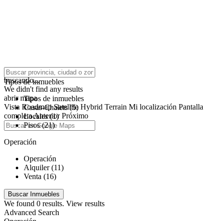
click to enable zoom
buscando...
Tipos de inmuebles
We didn't find any results
abrir mapa
Tipos de inmuebles
Vista
Roadmap
Satellite
Hybrid
Terrain
Mi localización
Pantalla
Casas-Chalets (5)
completa
Anterior
Próximo
Locales (1)
Pisos (21)
Operación
Operación
Alquiler (11)
Venta (16)
We found
0
results.
View results
Advanced Search