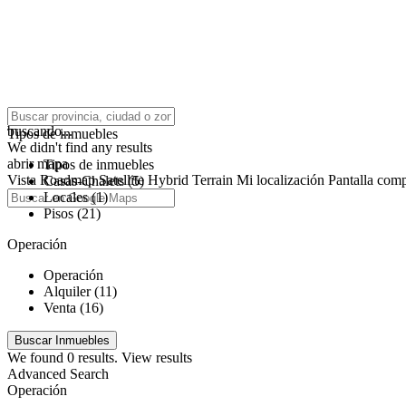
click to enable zoom
buscando...
Tipos de inmuebles
We didn't find any results
abrir mapa
Tipos de inmuebles
Vista
Roadmap
Satellite
Hybrid
Terrain
Mi localización
Pantalla comp
Casas-Chalets (5)
Locales (1)
Pisos (21)
Operación
Operación
Alquiler (11)
Venta (16)
We found
0
results.
View results
Advanced Search
Operación