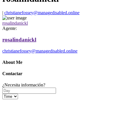
|
christianefossey@managedisabled.online
rosalindanickl
Agente:
rosalindanickl
christianefossey@managedisabled.online
About Me
Contactar
¿Necesita información?