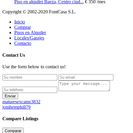
Piso en alquiler Baeza, Centro ciud...
€ 350
/mes
Copyright © 2002-2020 FontCasa S.L.
Inicio
Comprar
Pisos en Alquiler
Locales/Garajes
Contacto
Contact Us
Use the form below to contact us!
Enviar
maturesexcams3832
jonihemphill79
Compare Listings
Comparar