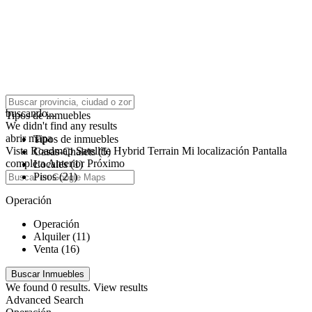
click to enable zoom
buscando...
Tipos de inmuebles
We didn't find any results
abrir mapa
Tipos de inmuebles
Vista
Roadmap
Satellite
Hybrid
Terrain
Mi localización
Pantalla
Casas-Chalets (5)
completa
Anterior
Próximo
Locales (1)
Pisos (21)
Operación
Operación
Alquiler (11)
Venta (16)
We found
0
results.
View results
Advanced Search