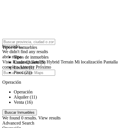
click to enable zoom
buscando...
Tipos de inmuebles
We didn't find any results
abrir mapa
Tipos de inmuebles
Vista
Roadmap
Satellite
Hybrid
Terrain
Mi localización
Pantalla
Casas-Chalets (5)
completa
Anterior
Próximo
Locales (1)
Pisos (21)
Operación
Operación
Alquiler (11)
Venta (16)
We found
0
results.
View results
Advanced Search