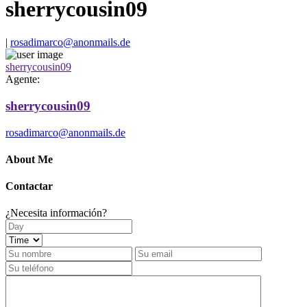
sherrycousin09
|
rosadimarco@anonmails.de
sherrycousin09
Agente:
sherrycousin09
rosadimarco@anonmails.de
About Me
Contactar
¿Necesita información?