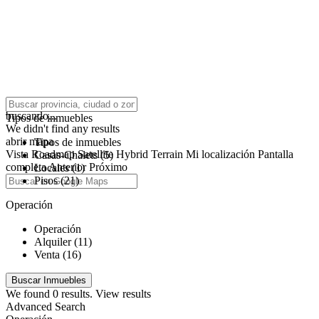
click to enable zoom
buscando...
Tipos de inmuebles
We didn't find any results
abrir mapa
Tipos de inmuebles
Vista
Roadmap
Satellite
Hybrid
Terrain
Mi localización
Pantalla
Casas-Chalets (5)
completa
Anterior
Próximo
Locales (1)
Pisos (21)
Operación
Operación
Alquiler (11)
Venta (16)
We found
0
results.
View results
Advanced Search