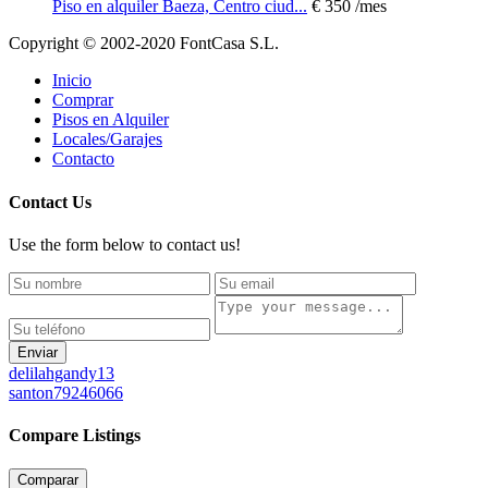
Piso en alquiler Baeza, Centro ciud...
€ 350
/mes
Copyright © 2002-2020 FontCasa S.L.
Inicio
Comprar
Pisos en Alquiler
Locales/Garajes
Contacto
Contact Us
Use the form below to contact us!
Enviar
delilahgandy13
santon79246066
Compare Listings
Comparar