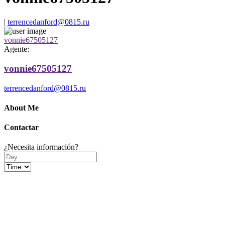
|
terrencedanford@0815.ru
vonnie67505127
Agente:
vonnie67505127
terrencedanford@0815.ru
About Me
Contactar
¿Necesita información?