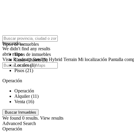
click to enable zoom
buscando...
Tipos de inmuebles
We didn't find any results
abrir mapa
Tipos de inmuebles
Vista
Roadmap
Satellite
Hybrid
Terrain
Mi localización
Pantalla comp
Casas-Chalets (5)
Locales (1)
Pisos (21)
Operación
Operación
Alquiler (11)
Venta (16)
We found
0
results.
View results
Advanced Search
Operación