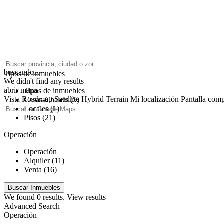
click to enable zoom
buscando...
Tipos de inmuebles
We didn't find any results
abrir mapa
Tipos de inmuebles
Vista
Roadmap
Satellite
Hybrid
Terrain
Mi localización
Pantalla comp
Casas-Chalets (5)
Locales (1)
Pisos (21)
Operación
Operación
Alquiler (11)
Venta (16)
We found
0
results.
View results
Advanced Search
Operación