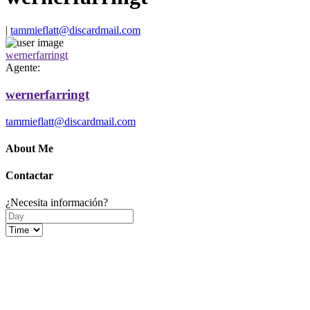
|
tammieflatt@discardmail.com
wernerfarringt
Agente:
wernerfarringt
tammieflatt@discardmail.com
About Me
Contactar
¿Necesita información?