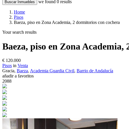
we found
0
results
Buscar Inmuebles
Home
Pisos
Baeza, piso en Zona Academia, 2 dormitorios con cochera
Your search results
Baeza, piso en Zona Academia, 
€ 120.000
Pisos
in
Venta
Gracia,
Baeza
,
Academia Guardia Civil
,
Barrio de Andalucía
añadir a favoritos
2088