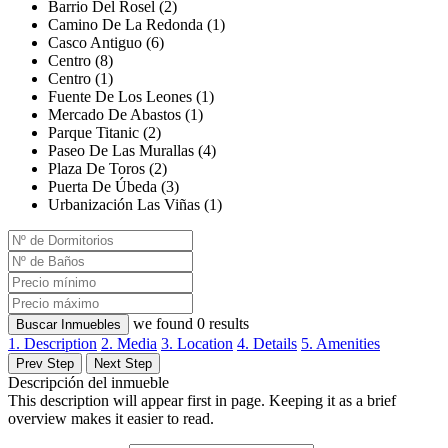
Barrio Del Rosel (2)
Camino De La Redonda (1)
Casco Antiguo (6)
Centro (8)
Centro (1)
Fuente De Los Leones (1)
Mercado De Abastos (1)
Parque Titanic (2)
Paseo De Las Murallas (4)
Plaza De Toros (2)
Puerta De Úbeda (3)
Urbanización Las Viñas (1)
we found
0
results
Buscar Inmuebles
1. Description
2. Media
3. Location
4. Details
5. Amenities
Prev Step
Next Step
Descripción del inmueble
This description will appear first in page. Keeping it as a brief
overview makes it easier to read.