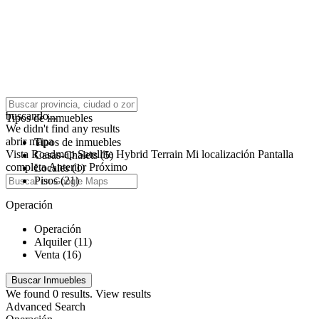
click to enable zoom
buscando...
Tipos de inmuebles
We didn't find any results
abrir mapa
Tipos de inmuebles
Vista
Roadmap
Satellite
Hybrid
Terrain
Mi localización
Pantalla
Casas-Chalets (5)
completa
Anterior
Próximo
Locales (1)
Pisos (21)
Operación
Operación
Alquiler (11)
Venta (16)
We found
0
results.
View results
Advanced Search