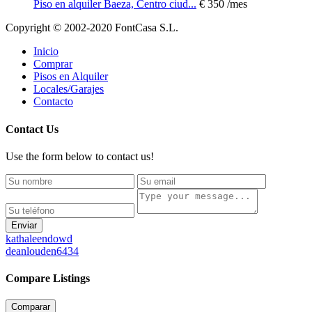
Piso en alquiler Baeza, Centro ciud...
€ 350
/mes
Copyright © 2002-2020 FontCasa S.L.
Inicio
Comprar
Pisos en Alquiler
Locales/Garajes
Contacto
Contact Us
Use the form below to contact us!
Enviar
kathaleendowd
deanlouden6434
Compare Listings
Comparar