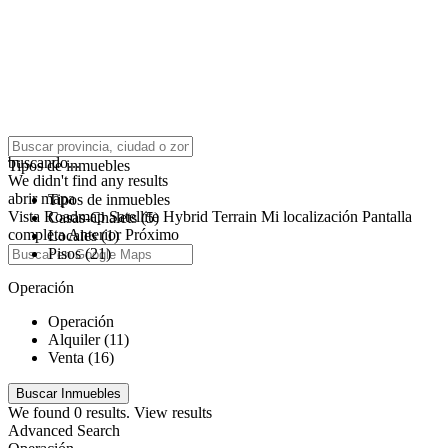
click to enable zoom
buscando...
Tipos de inmuebles
We didn't find any results
abrir mapa
Tipos de inmuebles
Vista
Roadmap
Satellite
Hybrid
Terrain
Mi localización
Pantalla
Casas-Chalets (5)
completa
Anterior
Próximo
Locales (1)
Pisos (21)
Operación
Operación
Alquiler (11)
Venta (16)
We found
0
results.
View results
Advanced Search