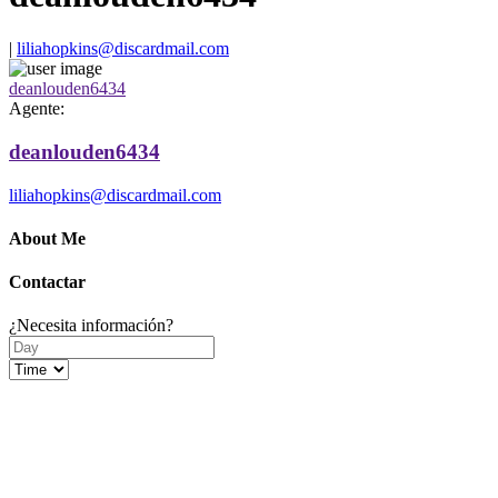
|
liliahopkins@discardmail.com
deanlouden6434
Agente:
deanlouden6434
liliahopkins@discardmail.com
About Me
Contactar
¿Necesita información?