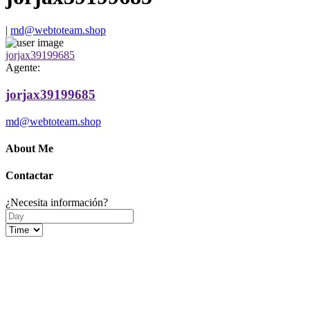
|
md@webtoteam.shop
jorjax39199685
Agente:
jorjax39199685
md@webtoteam.shop
About Me
Contactar
¿Necesita información?