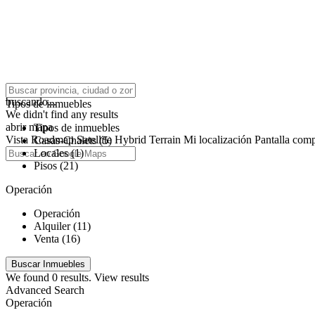
click to enable zoom
buscando...
Tipos de inmuebles
We didn't find any results
abrir mapa
Tipos de inmuebles
Vista
Roadmap
Satellite
Hybrid
Terrain
Mi localización
Pantalla comp
Casas-Chalets (5)
Locales (1)
Pisos (21)
Operación
Operación
Alquiler (11)
Venta (16)
We found
0
results.
View results
Advanced Search
Operación