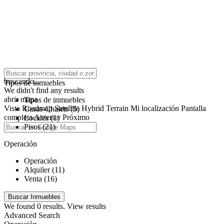
click to enable zoom
buscando...
Tipos de inmuebles
We didn't find any results
abrir mapa
Tipos de inmuebles
Vista
Roadmap
Satellite
Hybrid
Terrain
Mi localización
Pantalla
Casas-Chalets (5)
completa
Anterior
Próximo
Locales (1)
Pisos (21)
Operación
Operación
Alquiler (11)
Venta (16)
We found
0
results.
View results
Advanced Search