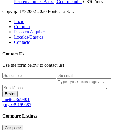
Piso en alquiler Baeza, Centro ciud...
€ 350
/mes
Copyright © 2002-2020 FontCasa S.L.
Inicio
Comprar
Pisos en Alquiler
Locales/Garajes
Contacto
Contact Us
Use the form below to contact us!
Enviar
linette23o9401
jorjax39199685
Compare Listings
Comparar