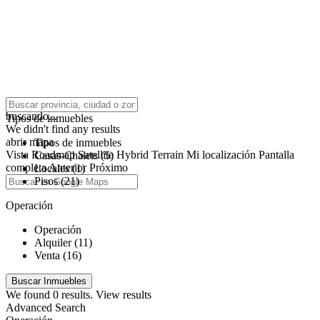
click to enable zoom
buscando...
Tipos de inmuebles
We didn't find any results
abrir mapa
Tipos de inmuebles
Vista
Roadmap
Satellite
Hybrid
Terrain
Mi localización
Pantalla
Casas-Chalets (5)
completa
Anterior
Próximo
Locales (1)
Pisos (21)
Operación
Operación
Alquiler (11)
Venta (16)
We found
0
results.
View results
Advanced Search