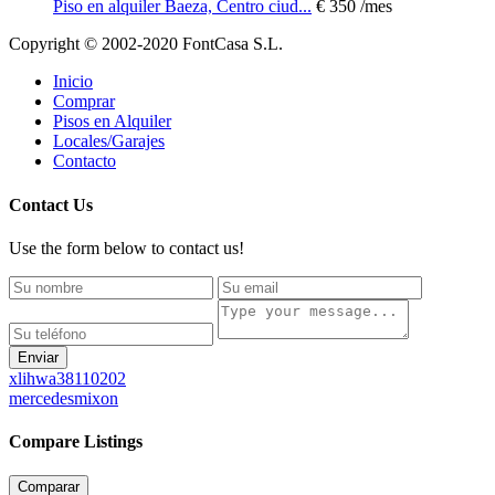
Piso en alquiler Baeza, Centro ciud...
€ 350
/mes
Copyright © 2002-2020 FontCasa S.L.
Inicio
Comprar
Pisos en Alquiler
Locales/Garajes
Contacto
Contact Us
Use the form below to contact us!
Enviar
xlihwa38110202
mercedesmixon
Compare Listings
Comparar