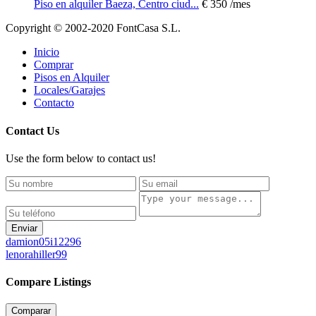
Piso en alquiler Baeza, Centro ciud...
€ 350
/mes
Copyright © 2002-2020 FontCasa S.L.
Inicio
Comprar
Pisos en Alquiler
Locales/Garajes
Contacto
Contact Us
Use the form below to contact us!
Enviar
damion05i12296
lenorahiller99
Compare Listings
Comparar