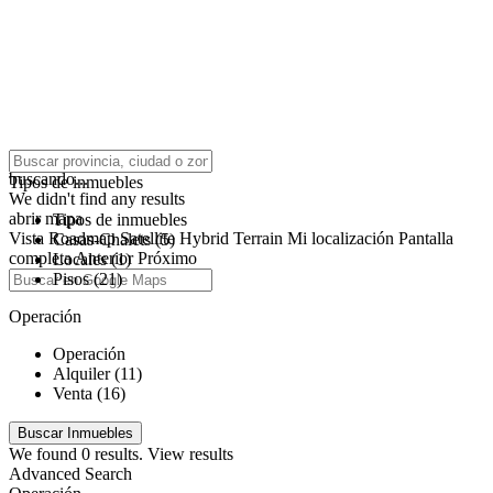
click to enable zoom
buscando...
Tipos de inmuebles
We didn't find any results
abrir mapa
Tipos de inmuebles
Vista
Roadmap
Satellite
Hybrid
Terrain
Mi localización
Pantalla
Casas-Chalets (5)
completa
Anterior
Próximo
Locales (1)
Pisos (21)
Operación
Operación
Alquiler (11)
Venta (16)
We found
0
results.
View results
Advanced Search