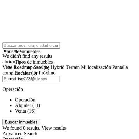
click to enable zoom
buscando...
Tipos de inmuebles
We didn't find any results
abrir mapa
Tipos de inmuebles
Vista
Roadmap
Satellite
Hybrid
Terrain
Mi localización
Pantalla
Casas-Chalets (5)
completa
Anterior
Próximo
Locales (1)
Pisos (21)
Operación
Operación
Alquiler (11)
Venta (16)
We found
0
results.
View results
Advanced Search