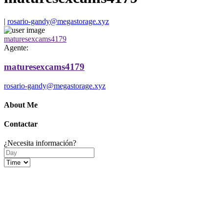
|
rosario-gandy@megastorage.xyz
maturesexcams4179
Agente:
maturesexcams4179
rosario-gandy@megastorage.xyz
About Me
Contactar
¿Necesita información?