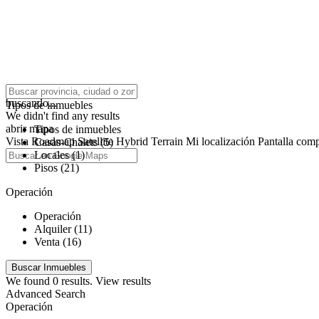
click to enable zoom
buscando...
Tipos de inmuebles
We didn't find any results
abrir mapa
Tipos de inmuebles
Vista
Roadmap
Satellite
Hybrid
Terrain
Mi localización
Pantalla comp
Casas-Chalets (5)
Locales (1)
Pisos (21)
Operación
Operación
Alquiler (11)
Venta (16)
We found
0
results.
View results
Advanced Search
Operación