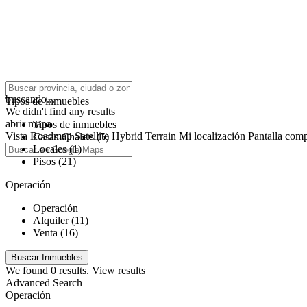
click to enable zoom
buscando...
Tipos de inmuebles
We didn't find any results
abrir mapa
Tipos de inmuebles
Vista
Roadmap
Satellite
Hybrid
Terrain
Mi localización
Pantalla comp
Casas-Chalets (5)
Locales (1)
Pisos (21)
Operación
Operación
Alquiler (11)
Venta (16)
We found
0
results.
View results
Advanced Search
Operación