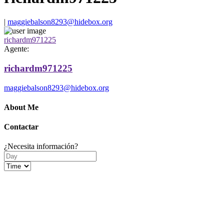
|
maggiebalson8293@hidebox.org
richardm971225
Agente:
richardm971225
maggiebalson8293@hidebox.org
About Me
Contactar
¿Necesita información?