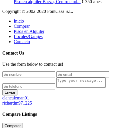
Piso en alquiler Baeza, Centro ciud...
€ 350
/mes
Copyright © 2002-2020 FontCasa S.L.
Inicio
Comprar
Pisos en Alquiler
Locales/Garajes
Contacto
Contact Us
Use the form below to contact us!
Enviar
elanealeman01
richardm971225
Compare Listings
Comparar