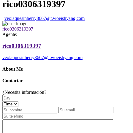
rico0306319397
|
veolaquesinberry8667@t.woeishyang.com
rico0306319397
Agente:
rico0306319397
veolaquesinberry8667@t.woeishyang.com
About Me
Contactar
¿Necesita información?