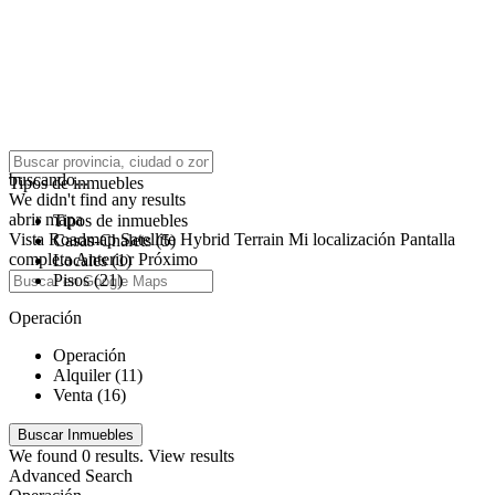
click to enable zoom
buscando...
Tipos de inmuebles
We didn't find any results
abrir mapa
Tipos de inmuebles
Vista
Roadmap
Satellite
Hybrid
Terrain
Mi localización
Pantalla
Casas-Chalets (5)
completa
Anterior
Próximo
Locales (1)
Pisos (21)
Operación
Operación
Alquiler (11)
Venta (16)
We found
0
results.
View results
Advanced Search