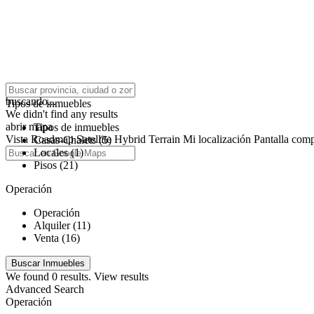
click to enable zoom
buscando...
Tipos de inmuebles
We didn't find any results
abrir mapa
Tipos de inmuebles
Vista
Roadmap
Satellite
Hybrid
Terrain
Mi localización
Pantalla comp
Casas-Chalets (5)
Locales (1)
Pisos (21)
Operación
Operación
Alquiler (11)
Venta (16)
We found
0
results.
View results
Advanced Search
Operación