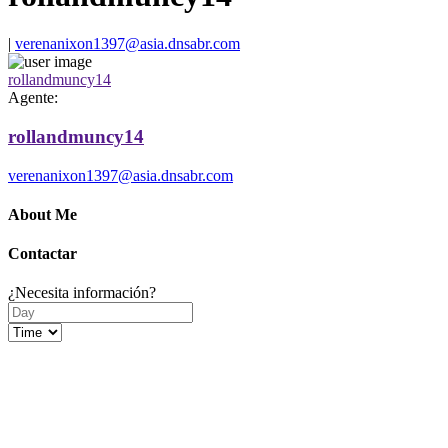
|
verenanixon1397@asia.dnsabr.com
rollandmuncy14
Agente:
rollandmuncy14
verenanixon1397@asia.dnsabr.com
About Me
Contactar
¿Necesita información?