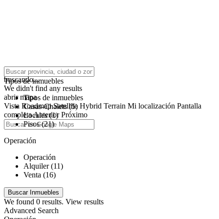
click to enable zoom
buscando...
Tipos de inmuebles
We didn't find any results
abrir mapa
Tipos de inmuebles
Vista
Roadmap
Satellite
Hybrid
Terrain
Mi localización
Pantalla
Casas-Chalets (5)
completa
Anterior
Próximo
Locales (1)
Pisos (21)
Operación
Operación
Alquiler (11)
Venta (16)
We found
0
results.
View results
Advanced Search