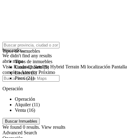
click to enable zoom
buscando...
Tipos de inmuebles
We didn't find any results
abrir mapa
Tipos de inmuebles
Vista
Roadmap
Satellite
Hybrid
Terrain
Mi localización
Pantalla
Casas-Chalets (5)
completa
Anterior
Próximo
Locales (1)
Pisos (21)
Operación
Operación
Alquiler (11)
Venta (16)
We found
0
results.
View results
Advanced Search