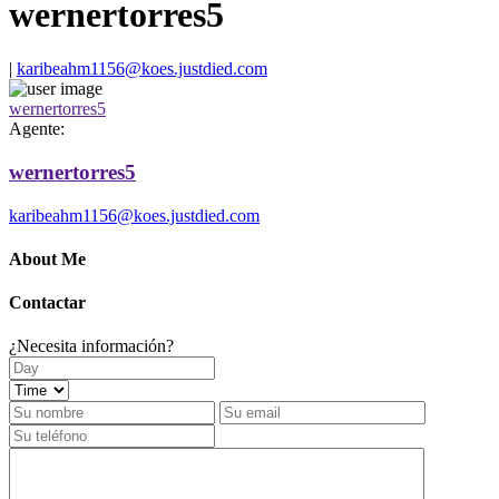
wernertorres5
|
karibeahm1156@koes.justdied.com
wernertorres5
Agente:
wernertorres5
karibeahm1156@koes.justdied.com
About Me
Contactar
¿Necesita información?