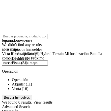
click to enable zoom
buscando...
Tipos de inmuebles
We didn't find any results
abrir mapa
Tipos de inmuebles
Vista
Roadmap
Satellite
Hybrid
Terrain
Mi localización
Pantalla
Casas-Chalets (5)
completa
Anterior
Próximo
Locales (1)
Pisos (21)
Operación
Operación
Alquiler (11)
Venta (16)
We found
0
results.
View results
Advanced Search