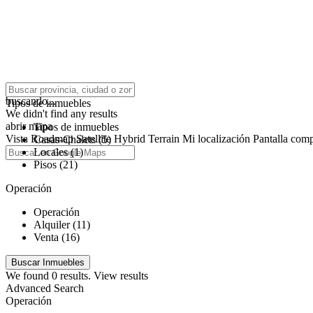
click to enable zoom
buscando...
Tipos de inmuebles
We didn't find any results
abrir mapa
Tipos de inmuebles
Vista
Roadmap
Satellite
Hybrid
Terrain
Mi localización
Pantalla comp
Casas-Chalets (5)
Locales (1)
Pisos (21)
Operación
Operación
Alquiler (11)
Venta (16)
We found
0
results.
View results
Advanced Search
Operación