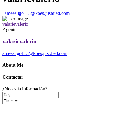
|
ameesligo113@koes.justdied.com
valarievalerio
Agente:
valarievalerio
ameesligo113@koes.justdied.com
About Me
Contactar
¿Necesita información?