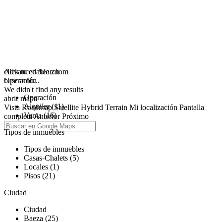
click to enable zoom
Advanced Search
buscando...
Operación
We didn't find any results
Operación
abrir mapa
Alquiler (11)
Vista
Roadmap
Satellite
Hybrid
Terrain
Mi localización
Pantalla
Venta (16)
completa
Anterior
Próximo
Tipos de inmuebles
Tipos de inmuebles
Casas-Chalets (5)
Locales (1)
Pisos (21)
Ciudad
Ciudad
Baeza (25)